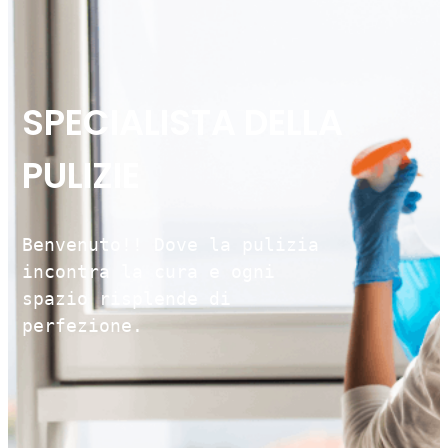
SPECIALISTA DELLA
PULIZIE
Benvenuto!! Dove la pulizia
incontra la cura e ogni
spazio risplende di
perfezione.